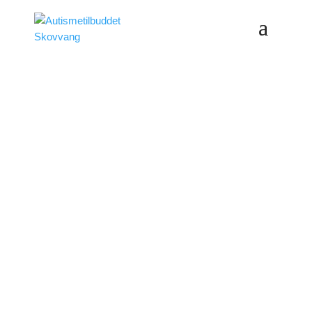
Autisme-
tilbuddet
Skovvang